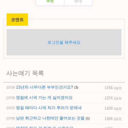
추천
반대
코멘트
로그인을 해주세요
사는얘기 목록
13년차 너무다른 부부인건가요?
13739
(3)
1156
2달전
명절에 시댁 가는 게 싫어졌어요
13738
1374
2달전
명절 때마다 시댁 처가 투어가 문제네
13737
1429
2달전
남편 퇴근하고 나한테만 물어보는 것들
13736
(1)
1494
2달전