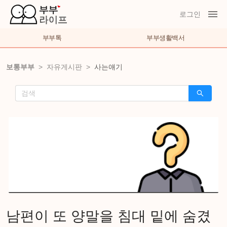
로그인
부부톡
부부생활백서
보통부부
>
자유게시판
>
사는얘기
남편이 또 양말을 침대 밑에 숨겼