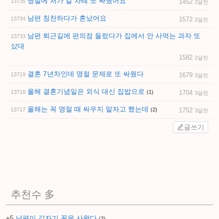
명절에 처가 갈 차례 또 싸웠어요
13735
1452
2달전
남편 칭찬하다가 혼났어요
13734
1572
2달전
남편 퇴근길에 편의점 들렀다가 집에서 안 사먹는 과자 또
13733
샀대
1582
2달전
결혼 7년차인데 명절 문제로 또 싸웠다
13719
1679
3달전
올해 결혼기념일은 외식 대신 집밥으로
13718
(1)
1704
3달전
올해는 꼭 명절 때 싸우지 말자고 했는데
13717
(2)
1752
3달전
글쓰기
추천수 多
+5
남편이 갑자기 꽃을 사왔다
(2)