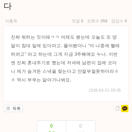
다
이흥옥
댓글
0
조회수
358
공감수
0
진짜 뭐하는 짓이래ㅋㅋ 어제도 봤는데 오늘도 또 양
말이 침대 밑에 있더라고. 물어봤더니 "아 나중에 빨래
하려고" 라고 하는데 그게 지금 3주째예요 누나. 이번
엔 진짜 혼내주기로 했는데 저녁에 남편이 집에 오더
니 제가 숨겨둔 스낵을 찾는다고 안절부절못하더라ㅎ
ㅎ 역시 부부는 닮아가나봐요.
2026-04-21 09:05
목록
0
0