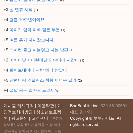
+3
설 연휴 시작
(1)
+4
결혼 10주년이에요
+4
아이가 엄마 아빠 닮은 부분
(1)
+5
여름 휴가 다녀왔습니다
+5
에어컨 틀고 이불덮고 자는 남편
(1)
+2
어버이날 + 어린이날 연속이라 지갑이
(1)
+4
화이트데이에 사탕 하나 받았다
+5
남편이랑 넷플릭스 취향이 너무 달라
(2)
+4
설날 용돈 얼마씩 드리세요
게시물 게재규칙 | 이용약관 | 개
BooBooLife inc.
329-85-00591,
인정보처리방침 | 청소년보호정
대표 김상겸
책 | 광고문의 | 고객센터
Copyright © 부부라이프. All
누구든지
rights reserved.
정보통신망을 통하여 음란물, 지적 재산
권/저작권 침해 자료, 선거법에 어긋나는